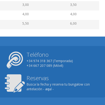
3,00
3,50
4,00
4,00
5,50
6,00
Teléfono
+34 974 318 367 (Temporada)
+34 667 207 089 (Móvil)
Reservas
Busca la fecha y reserva tu bungalow con
antelación
- aquí -