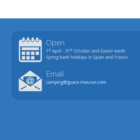
Open
st
st
1
April - 31
October and Easter week
Spring bank holidays in Spain and France
Email
camping@guara-mascun.com