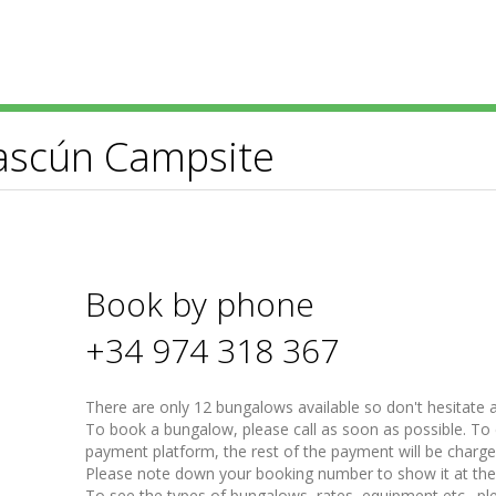
ascún Campsite
Book by phone
+34 974 318 367
There are only 12 bungalows available so don't hesitate
To book a bungalow, please call as soon as possible. To c
payment platform, the rest of the payment will be charg
Please note down your booking number to show it at the r
To see the types of bungalows, rates, equipment etc., pl