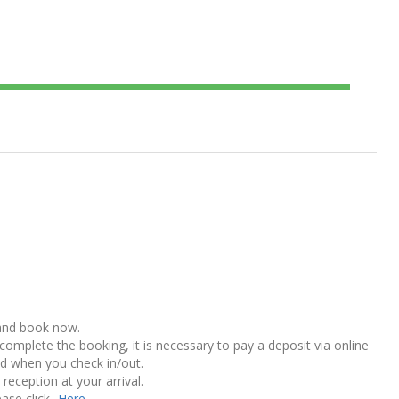
 and book now.
omplete the booking, it is necessary to pay a deposit via online
ed when you check in/out.
eception at your arrival.
ease click
-Here-
.