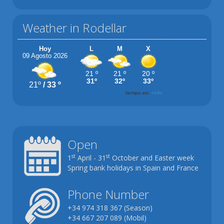
Weather in Rodellar
Open
st
st
1
April - 31
October and Easter week
Spring bank holidays in Spain and France
Phone Number
+34 974 318 367 (Season)
+34 667 207 089 (Mobil)