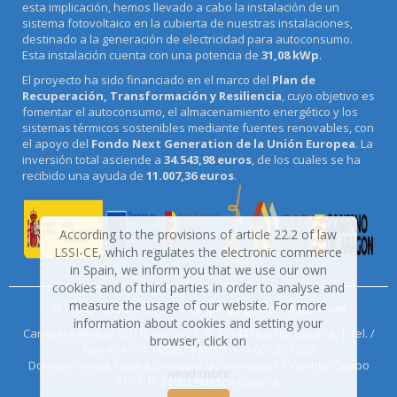
esta implicación, hemos llevado a cabo la instalación de un
sistema fotovoltaico en la cubierta de nuestras instalaciones,
destinado a la generación de electricidad para autoconsumo.
Esta instalación cuenta con una potencia de
31,08 kWp
.
El proyecto ha sido financiado en el marco del
Plan de
Recuperación, Transformación y Resiliencia
, cuyo objetivo es
fomentar el autoconsumo, el almacenamiento energético y los
sistemas térmicos sostenibles mediante fuentes renovables, con
el apoyo del
Fondo Next Generation de la Unión Europea
. La
inversión total asciende a
34.543,98 euros
, de los cuales se ha
recibido una ayuda de
11.007,36 euros
.
According to the provisions of article 22.2 of law
LSSI-CE, which regulates the electronic commerce
in Spain, we inform you that we use our own
cookies and of third parties in order to analyse and
measure the usage of our website. For more
© Camping Mascún S.L. /
camping@guara-mascun.com
information about cookies and setting your
Carretera Abiego S/N Rodellar / C.P. 22144 Huesca España. | Tel. /
browser, click on
Fax: +34 974 318367 | Móvil: +34 667 207 089
Domicilio social. Guara Deportes de Aventura C/ Vicente Campo
Read more
11 / C.P. 22002 Huesca España.